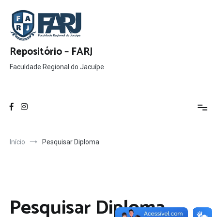
Pular
para
o
conteúdo
Repositório – FARJ
Faculdade Regional do Jacuípe
Início
Pesquisar Diploma
Pesquisar Diploma