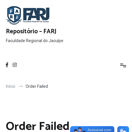
Pular
para
o
conteúdo
Repositório – FARJ
Faculdade Regional do Jacuípe
Início
Order Failed
Order Failed