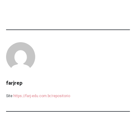
farjrep
Site
https://farj-edu.com.br/repositorio